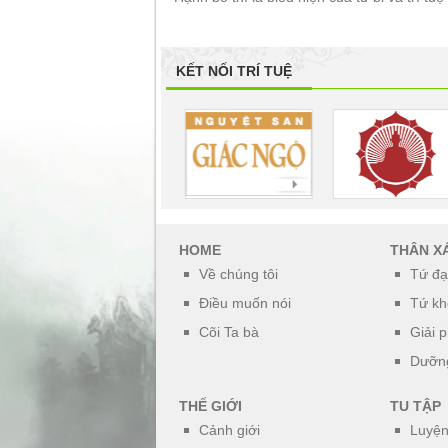
KẾT NỐI TRÍ TUỆ
HOME
THÂN X
Về chúng tôi
Tứ đạ
Điều muốn nói
Tứ kh
Cõi Ta bà
Giải 
Dưỡng
THẾ GIỚI
TU TẬP
Cảnh giới
Luyện