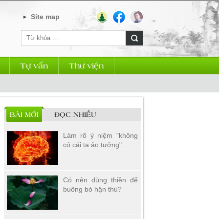
Site map
Tự vấn
Thư viện
BÀI MỚI
ĐỌC NHIỀU
Làm rõ ý niệm "không
có cái ta ảo tưởng":
Có nên dùng thiền để
buông bỏ hận thù?