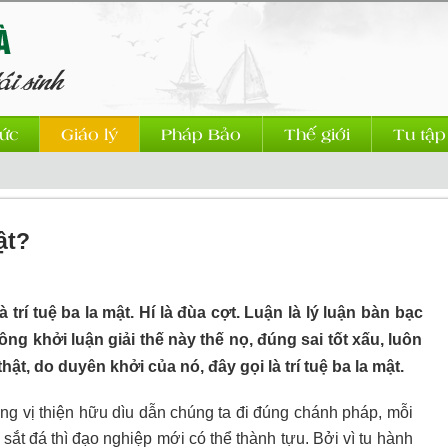
ức
Giáo lý
Pháp Bảo
Thế giới
Tu tập
ật?
 trí tuệ ba la mật. Hí là đùa cợt. Luận là lý luận bàn bạc
ông khởi luận giải thế này thế nọ, đúng sai tốt xấu, luôn
t, do duyên khởi của nó, đây gọi là trí tuệ ba la mật.
ng vị thiện hữu dìu dẫn chúng ta đi đúng chánh pháp, mỗi
 sắt đá thì đạo nghiệp mới có thể thành tựu. Bởi vì tu hành