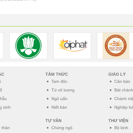
ÁC
TÂM THỨC
GIÁO LÝ
i
Tam độc
Căn bản
ổ
Tứ vô lượng
Bát chán
phẫu
Ngũ uẩn
Chánh ni
 sinh
Niết bàn
Nghiệp b
TỰ VẤN
THƯ VIỆN
 thân
Chứng ngộ
Bộ kinh