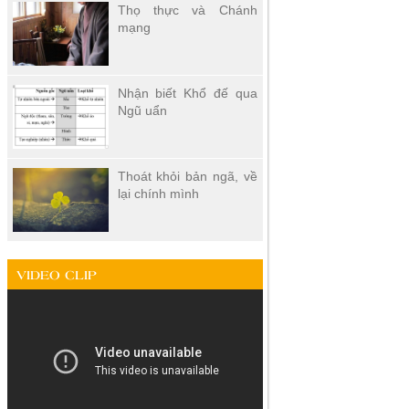
Thọ thực và Chánh
mạng
Nhận biết Khổ đế qua
Ngũ uẩn
Thoát khỏi bản ngã, về
lại chính mình
VIDEO CLIP