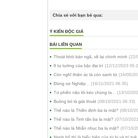
Chia sẻ với bạn bè qua:
Ý KIẾN ĐỘC GIẢ
BÀI LIÊN QUAN
Thoát khỏi bản ngã, về lại chính mình
(22/
8 tư tưởng của bậc đại trí
(12/12/2023 05:2
Còn nghĩ thiện ác là còn sanh tử
(16/05/20
Đừng sợ Nghiệp...
(16/11/2021 06:35)
Tứ phiền não lôi kéo chúng ta...
(13/10/202
Buông bỏ là giải thoát
(08/10/2021 06:33)
Thế nào là Thiền định ba la mật?
(08/10/2
Thế nào là Tinh tấn ba la mật?
(07/10/2021
Thế nào là Nhẫn nhục ba la mật?
(07/10/2
Hạnh bố thí là biểu hiện của từ bi và trí tuệ