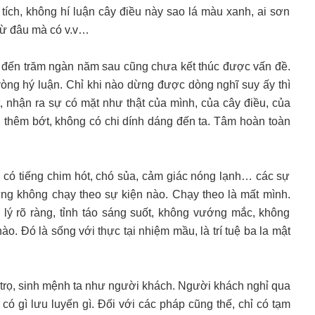
tích, không hí luận cây điều này sao lá màu xanh, ai sơn
 từ đâu mà có v.v…
thì đến trăm ngàn năm sau cũng chưa kết thúc được vấn đề.
vòng hý luận. Chỉ khi nào dừng được dòng nghĩ suy ấy thì
, nhận ra sự có mặt như thật của mình, của cây điều, của
i thêm bớt, không có chi dính dáng đến ta. Tâm hoàn toàn
i có tiếng chim hót, chó sủa, cảm giác nóng lạnh… các sự
ưng không chạy theo sự kiện nào. Chạy theo là mất mình.
lý rõ ràng, tỉnh táo sáng suốt, không vướng mắc, không
o. Đó là sống với thực tại nhiệm mầu, là trí tuệ ba la mật
trọ, sinh mệnh ta như người khách. Người khách nghỉ qua
 có gì lưu luyến gì. Đối với các pháp cũng thế, chỉ có tạm