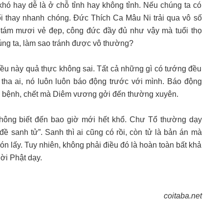
u khó hay dễ là ở chỗ tỉnh hay không tỉnh. Nếu chúng ta có
ổi thay nhanh chóng. Đức Thích Ca Mâu Ni trải qua vô số
t tám mươi vẻ đẹp, công đức đầy đủ như vậy mà tuổi thọ
úng ta, làm sao tránh được vô thường?
ều này quả thực không sai. Tất cả những gì có tướng đều
 tha ai, nó luôn luôn báo động trước với mình. Báo động
, bệnh, chết mà Diêm vương gởi đến thường xuyên.
 không biết đến bao giờ mới hết khổ. Chư Tổ thường dạy
 đề sanh tử”. Sanh thì ai cũng có rồi, còn tử là bản án mà
ón lấy. Tuy nhiên, không phải điều đó là hoàn toàn bất khả
ời Phật dạy.
coitaba.net