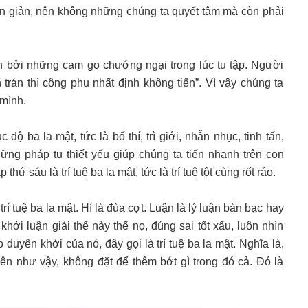
n giản, nên không những chúng ta quyết tâm mà còn phải
n bởi những cam go chướng ngại trong lúc tu tập. Người
trán thì công phu nhất định không tiến”. Vì vậy chúng ta
 mình.
độ ba la mật, tức là bố thí, trì giới, nhẫn nhục, tinh tấn,
những pháp tu thiết yếu giúp chúng ta tiến nhanh trên con
ứ sáu là trí tuệ ba la mật, tức là trí tuệ tột cùng rốt ráo.
trí tuệ ba la mật. Hí là đùa cợt. Luận là lý luận bàn bạc hay
khởi luận giải thế này thế nọ, đúng sai tốt xấu, luôn nhìn
 duyên khởi của nó, đây gọi là trí tuệ ba la mật. Nghĩa là,
n như vậy, không đặt để thêm bớt gì trong đó cả. Đó là