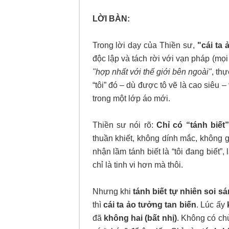
LỜI BÀN:
Trong lời dạy của Thiền sư,
"cái ta
độc lập và tách rời với vạn pháp (mọ
"hợp nhất với thế giới bên ngoài"
, th
“tôi” đó – dù được tô vẽ là cao siêu –
trong một lớp áo mới.
Thiền sư nói rõ:
Chỉ có “tánh biế
thuần khiết, không dính mắc, không gọ
nhận lầm tánh biết là “tôi đang biết”, l
chỉ là tinh vi hơn mà thôi.
Nhưng khi
tánh biết tự nhiên soi s
thì
cái ta ảo tưởng tan biến
. Lúc ấy
đã
không hai (bất nhị)
. Không có chủ