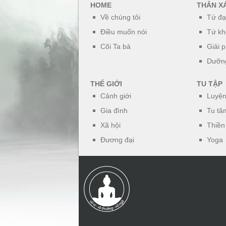
HOME
THÂN X
Về chúng tôi
Tứ đạ
Điều muốn nói
Tứ kh
Cõi Ta bà
Giải 
Dưỡng
THẾ GIỚI
TU TẬP
Cảnh giới
Luyện
Gia đình
Tu tâ
Xã hội
Thiền
Đương đại
Yoga