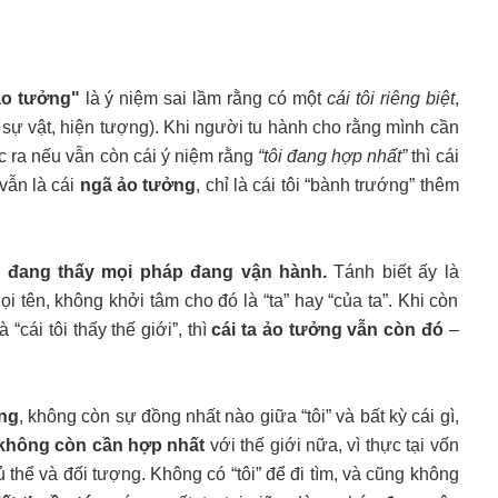
 ảo tưởng"
là ý niệm sai lầm rằng có một
cái tôi riêng biệt
,
i sự vật, hiện tượng). Khi người tu hành cho rằng mình cần
ực ra nếu vẫn còn cái ý niệm rằng
“tôi đang hợp nhất”
thì cái
 vẫn là cái
ngã ảo tưởng
, chỉ là cái tôi “bành trướng” thêm
t” đang thấy mọi pháp đang vận hành.
Tánh biết ấy là
i tên, không khởi tâm cho đó là “ta” hay “của ta”. Khi còn
à “cái tôi thấy thế giới”, thì
cái ta ảo tưởng vẫn còn đó
–
áng
, không còn sự đồng nhất nào giữa “tôi” và bất kỳ cái gì,
không còn cần hợp nhất
với thế giới nữa, vì thực tại vốn
 thể và đối tượng. Không có “tôi” để đi tìm, và cũng không