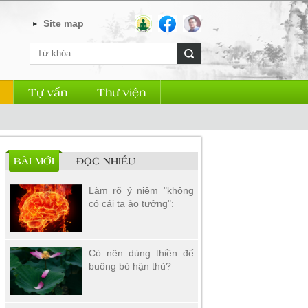
Site map
Tự vấn
Thư viện
BÀI MỚI
ĐỌC NHIỀU
Làm rõ ý niệm "không
có cái ta ảo tưởng":
Có nên dùng thiền để
buông bỏ hận thù?