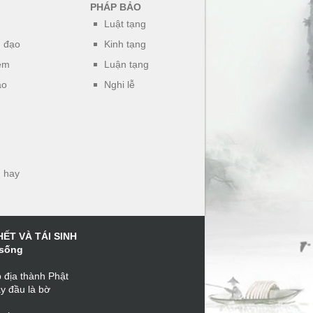
PHÁP BẢO
Luật tạng
h đạo
Kinh tạng
ệm
Luận tạng
áo
Nghi lễ
 hay
HẾT VÀ TÁI SINH
 sống
 địa thành Phật
ay đầu là bờ