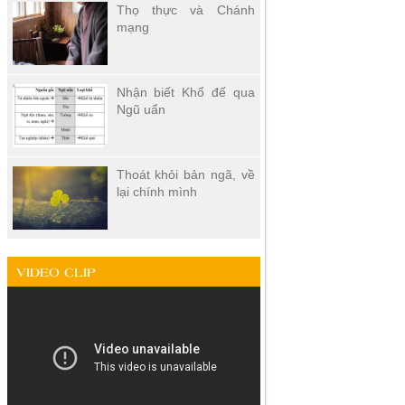
Thọ thực và Chánh
mạng
Nhận biết Khổ đế qua
Ngũ uẩn
Thoát khỏi bản ngã, về
lại chính mình
VIDEO CLIP