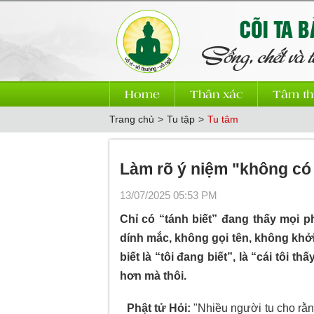
Home
Thân xác
Tâm th
Trang chủ
>
Tu tập
>
Tu tâm
Làm rõ ý niệm "không có 
13/07/2025 05:53 PM
Chỉ có “tánh biết” đang thấy mọi p
dính mắc, không gọi tên, không khởi
biết là “tôi đang biết”, là “cái tôi th
hơn mà thôi.
Phật tử Hỏi:
"Nhiều người tu cho rằ