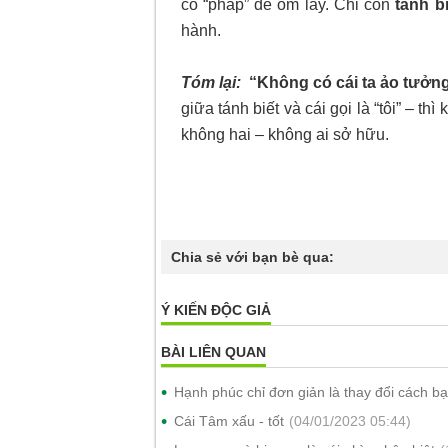
có “pháp” để ôm lấy. Chỉ còn
tánh b
hành.
Tóm lại:
“Không có cái ta ảo tưởn
giữa tánh biết và cái gọi là “tôi” – th
không hai – không ai sở hữu.
Chia sẻ với bạn bè qua:
Ý KIẾN ĐỘC GIẢ
BÀI LIÊN QUAN
Hạnh phúc chỉ đơn giản là thay đổi cách b
Cái Tâm xấu - tốt
(04/01/2023 05:44)