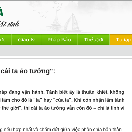
ức
Giáo lý
Pháp Bảo
Thế giới
Tu tập
cái ta ảo tưởng":
háp đang vận hành. Tánh biết ấy là thuần khiết, không
 tâm cho đó là “ta” hay “của ta”. Khi còn nhận lầm tánh
ấy thế giới”, thì cái ta ảo tưởng vẫn còn đó – chỉ là tinh vi
ng nếu hợp nhất và chấm dứt giữa việc phân chia bản thân