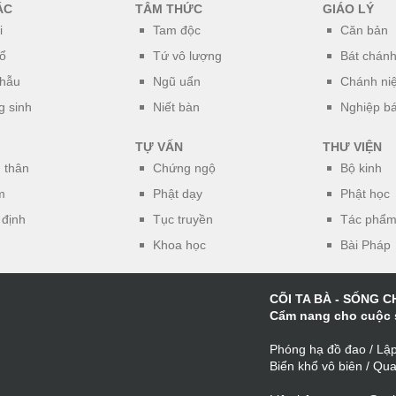
ÁC
TÂM THỨC
GIÁO LÝ
i
Tam độc
Căn bản
ổ
Tứ vô lượng
Bát chán
phẫu
Ngũ uẩn
Chánh ni
 sinh
Niết bàn
Nghiệp b
TỰ VẤN
THƯ VIỆN
 thân
Chứng ngộ
Bộ kinh
m
Phật dạy
Phật học
 định
Tục truyền
Tác phẩm
Khoa học
Bài Pháp
CÕI TA BÀ - SỐNG C
Cẩm nang cho cuộc
Phóng hạ đồ đao / Lập
Biển khổ vô biên / Qu