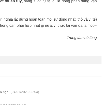
iết thuần túy
, sáng suốt, tự tại giữa dòng pháp đang vận
g”
nghĩa là: dừng hoàn toàn mọi sự đồng nhất (thô và vi tế)
ì không cần phải hợp nhất gì nữa, vì thực tại vốn đã là một –
Trung tâm hộ tông
ạn nghĩ
(04/01/2023 05:54)