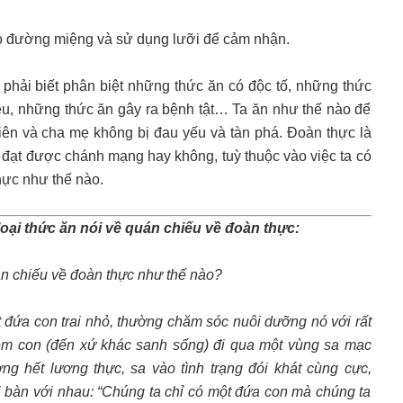
vào đường miệng và sử dụng lưỡi để cảm nhận.
 phải biết phân biệt những thức ăn có độc tố, những thức
iệu, những thức ăn gây ra bệnh tật… Ta ăn như thế nào để
tiên và cha mẹ không bị đau yếu và tàn phá. Đoàn thực là
có đạt được chánh mạng hay không, tuỳ thuộc vào việc ta có
hực như thế nào.
loại thức ăn nói về quán chiếu về đoàn thực:
quán chiếu về đoàn thực như thế nào?
 đứa con trai nhỏ, thường chăm sóc nuôi dưỡng nó với rất
m con (đến xứ khác sanh sống) đi qua một vùng sa mạc
g hết lương thực, sa vào tình trạng đói khát cùng cực,
i bàn với nhau: “Chúng ta chỉ có một đứa con mà chúng ta