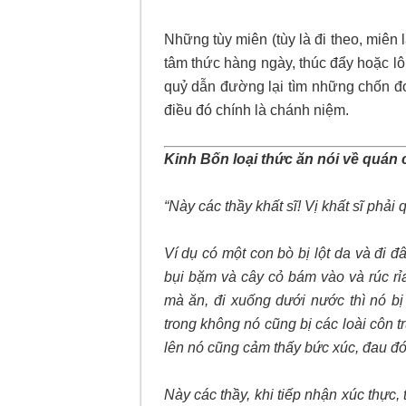
Những tùy miên (tùy là đi theo, miên
tâm thức hàng ngày, thúc đẩy hoặc lôi
quỷ dẫn đường lại tìm những chốn đoạ
điều đó chính là chánh niệm.
Kinh Bốn loại thức ăn nói về quán 
“Này các thầy khất sĩ! Vị khất sĩ phả
Ví dụ có một con bò bị lột da và đi đ
bụi bặm và cây cỏ bám vào và rúc rỉa
mà ăn, đi xuống dưới nước thì nó b
trong không nó cũng bị các loài côn
lên nó cũng cảm thấy bức xúc, đau đớ
Này các thầy, khi tiếp nhận xúc thực