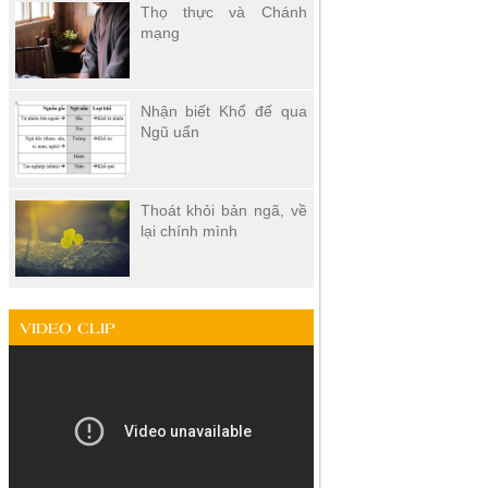
Thọ thực và Chánh
mạng
Nhận biết Khổ đế qua
Ngũ uẩn
Thoát khỏi bản ngã, về
lại chính mình
VIDEO CLIP