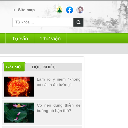
Site map
Tự vấn
Thư viện
BÀI MỚI
ĐỌC NHIỀU
Làm rõ ý niệm "không
có cái ta ảo tưởng":
Có nên dùng thiền để
buông bỏ hận thù?