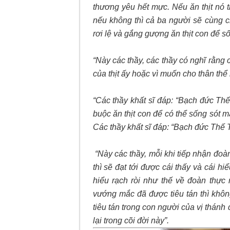
thương yêu hết mực. Nếu ăn thịt nó t
nếu không thì cả ba người sẽ cùng c
rơi lệ và gắng gượng ăn thịt con để 
“Này các thầy, các thầy có nghĩ rằng
của thịt ấy hoặc vì muốn cho thân th
“Các thầy khất sĩ đáp: “Bạch đức Thế
buộc ăn thịt con để có thể sống sót
Các thầy khất sĩ đáp: “Bạch đức Thế 
“Này các thầy, mỗi khi tiếp nhận đoà
thì sẽ đạt tới được cái thấy và cái hi
hiểu rạch ròi như thế về đoàn thực 
vướng mắc đã được tiêu tán thì khôn
tiêu tán trong con người của vị thánh 
lại trong cõi đời này”.