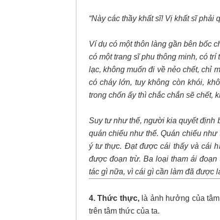
“Này các thầy khất sĩ! Vị khất sĩ phả
Ví dụ có một thôn làng gần bên bốc c
có một trang sĩ phu thông minh, có tr
lạc, không muốn đi về nẻo chết, chỉ 
có cháy lớn, tuy không còn khói, kh
trong chốn ấy thì chắc chắn sẽ chết, 
Suy tư như thế, người kia quyết định b
quán chiếu như thế. Quán chiếu như th
ý tư thực. Ðạt được cái thấy và cái hi
được đoạn trừ. Ba loại tham ái đoạn t
tác gì nữa, vì cái gì cần làm đã được 
4. Thức thực,
là ảnh hưởng của tâm 
trên tâm thức của ta.