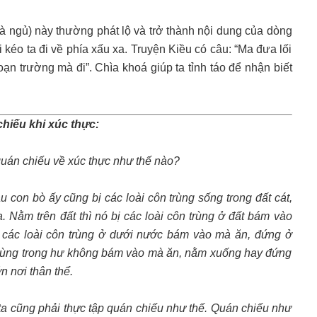
 là ngủ) này thường phát lộ và trở thành nội dung của dòng
 kéo ta đi về phía xấu xa. Truyện Kiều có câu: “Ma đưa lối
n trường mà đi”. Chìa khoá giúp ta tỉnh táo để nhận biết
chiếu khi xúc thực:
i quán chiếu về xúc thực như thế nào?
âu con bò ấy cũng bị các loài côn trùng sống trong đất cát,
. Nằm trên đất thì nó bị các loài côn trùng ở đất bám vào
ị các loài côn trùng ở dưới nước bám vào mà ăn, đứng ở
 trùng trong hư không bám vào mà ăn, nằm xuống hay đứng
n nơi thân thể.
, ta cũng phải thực tập quán chiếu như thế. Quán chiếu như