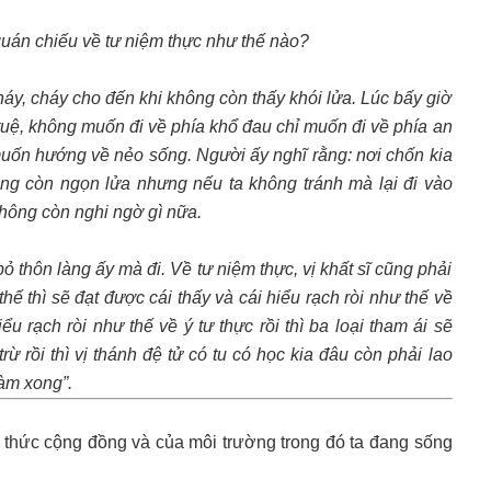
i quán chiếu về tư niệm thực như thế nào?
háy, cháy cho đến khi không còn thấy khói lửa. Lúc bấy giờ
í tuệ, không muốn đi về phía khổ đau chỉ muốn đi về phía an
muốn hướng về nẻo sống. Người ấy nghĩ rằng: nơi chốn kia
ông còn ngọn lửa nhưng nếu ta không tránh mà lại đi vào
không còn nghi ngờ gì nữa.
ỏ thôn làng ấy mà đi. Về tư niệm thực, vị khất sĩ cũng phải
ế thì sẽ đạt được cái thấy và cái hiểu rạch ròi như thế về
ểu rạch ròi như thế về ý tư thực rồi thì ba loại tham ái sẽ
rừ rồi thì vị thánh đệ tử có tu có học kia đâu còn phải lao
làm xong”.
thức cộng đồng và của môi trường trong đó ta đang sống