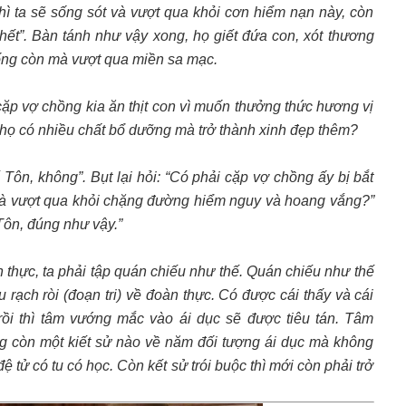
hì ta sẽ sống sót và vượt qua khỏi cơn hiểm nạn này, còn
hết”. Bàn tánh như vậy xong, họ giết đứa con, xót thương
sống còn mà vượt qua miền sa mạc.
 cặp vợ chồng kia ăn thịt con vì muốn thưởng thức hương vị
ể họ có nhiều chất bổ dưỡng mà trở thành xinh đẹp thêm?
 Tôn, không”. Bụt lại hỏi: “Có phải cặp vợ chồng ấy bị bắt
 mà vượt qua khỏi chặng đường hiểm nguy và hoang vắng?”
Tôn, đúng như vậy.”
n thực, ta phải tập quán chiếu như thế. Quán chiếu như thế
ểu rạch ròi (đoạn tri) về đoàn thực. Có được cái thấy và cái
rồi thì tâm vướng mắc vào ái dục sẽ được tiêu tán. Tâm
g còn một kiết sử nào về năm đối tượng ái dục mà không
đệ tử có tu có học. Còn kết sử trói buộc thì mới còn phải trở