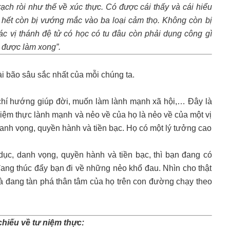
u rạch ròi như thế về xúc thực. Có được cái thấy và cái hiểu
 ta hết còn bị vướng mắc vào ba loại cảm thọ. Không còn bị
ác vị thánh đệ tử có học có tu đâu còn phải dụng công gì
ã được làm xong”.
i bão sâu sắc nhất của mỗi chúng ta.
chí hướng giúp đời, muốn làm lành mạnh xã hội,… Đây là
ệm thực lành mạnh và nẻo về của họ là nẻo về của một vị
danh vọng, quyền hành và tiền bạc. Họ có một lý tưởng cao
ục, danh vọng, quyền hành và tiền bạc, thì bạn đang có
đang thúc đẩy bạn đi về những nẻo khổ đau. Nhìn cho thật
 và đang tàn phá thân tâm của họ trên con đường chạy theo
chiếu về tư niệm thực: