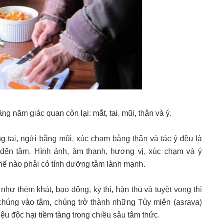
ằng năm giác quan còn lại: mắt, tai, mũi, thân và ý.
g tai, ngửi bằng mũi, xúc chạm bằng thân và tác ý đều là
 đến tâm. Hình ảnh, âm thanh, hương vị, xúc chạm và ý
thế nào phải có tính dưỡng tâm lành mạnh.
như thèm khát, bạo động, kỳ thị, hận thù và tuyệt vọng thì
a chúng vào tâm, chúng trở thành những Tùy miên (asrava)
iệu độc hại tiềm tàng trong chiều sâu tâm thức.