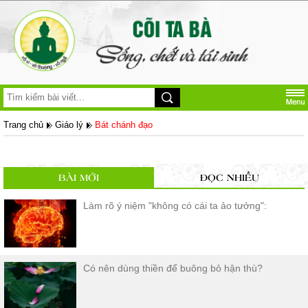
Trang chủ
Giáo lý
Bát chánh đạo
BÀI MỚI
ĐỌC NHIỀU
Làm rõ ý niệm "không có cái ta ảo tưởng":
Có nên dùng thiền để buông bỏ hận thù?