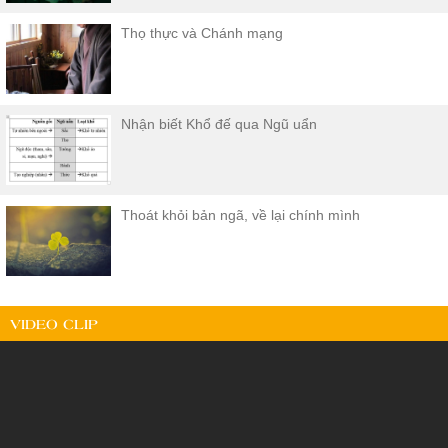
Thọ thực và Chánh mạng
Nhận biết Khổ đế qua Ngũ uẩn
Thoát khỏi bản ngã, về lại chính mình
VIDEO CLIP