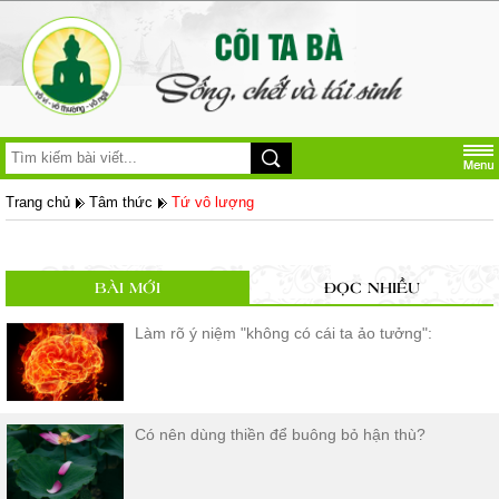
Trang chủ
Tâm thức
Tứ vô lượng
BÀI MỚI
ĐỌC NHIỀU
Làm rõ ý niệm "không có cái ta ảo tưởng":
Có nên dùng thiền để buông bỏ hận thù?