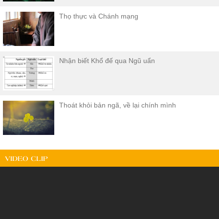
Thọ thực và Chánh mạng
Nhận biết Khổ đế qua Ngũ uẩn
Thoát khỏi bản ngã, về lại chính mình
VIDEO CLIP