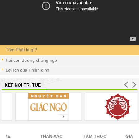
Tâm Phật là gì?
Hai con đường chứng ngộ
Lợi ích của Thiền định
KẾT NỐI TRÍ TUỆ
ME
THÂN XÁC
TÂM THỨC
GIÁO L