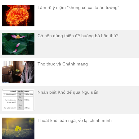
Làm rõ ý niệm "không có cái ta ảo tưởng":
Có nên dùng thiền để buông bỏ hận thù?
Thọ thực và Chánh mạng
Nhận biết Khổ đế qua Ngũ uẩn
Thoát khỏi bản ngã, về lại chính mình