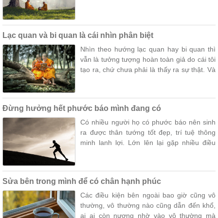
hơn không?
Lạc quan và bi quan là cái nhìn phân biệt
Nhìn theo hướng lạc quan hay bi quan thì
vẫn là tưởng tượng hoàn toàn giả do cái tôi
tạo ra, chứ chưa phải là thấy ra sự thật. Và
chỉ có nhìn vấn đề một cách trung thực mới
có hành vi và nhận thức đúng tốt.
Đừng hưởng hết phước báo mình đang có
Có nhiều người họ có phước báo nên sinh
ra được thân tướng tốt đẹp, trí tuệ thông
minh lanh lợi. Lớn lên lại gặp nhiều điều
may mắn, giàu có, thành đạt... Những
người này, họ là những người đã có tu
hành trong các đời trước nên nay nhận
Sửa bên trong mình để có chân hạnh phúc
được quả lành.
Các điều kiện bên ngoài bao giờ cũng vô
thường, vô thường nào cũng dẫn đến khổ,
ai ai còn nương nhờ vào vô thường mà