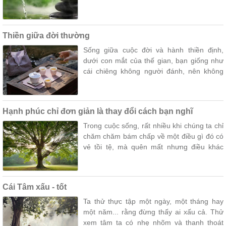
Tôi chỉ thiền như tôi đã thiền, như một lẽ tự
nhiên.
Thiền giữa đời thường
Sống giữa cuộc đời và hành thiền định,
dưới con mắt của thế gian, bạn giống như
cái chiêng không người đánh, nên không
phát ra âm thanh.
Hạnh phúc chỉ đơn giản là thay đổi cách bạn nghĩ
Trong cuộc sống, rất nhiều khi chúng ta chỉ
chăm chăm bám chấp về một điều gì đó có
vẻ tồi tệ, mà quên mất nhưng điều khác
hiện hữu xung quanh nó...
Cái Tâm xấu - tốt
Ta thử thực tập một ngày, một tháng hay
một năm... rằng đừng thấy ai xấu cả. Thử
xem tâm ta có nhẹ nhõm và thanh thoát