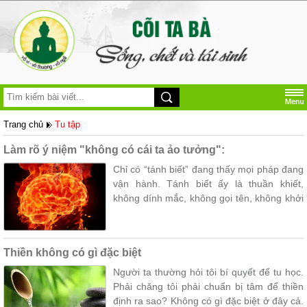
Trang chủ
Tu tập
Làm rõ ý niệm "không có cái ta ảo tưởng":
Chỉ có “tánh biết” đang thấy mọi pháp đang
vận hành. Tánh biết ấy là thuần khiết,
không dính mắc, không gọi tên, không khởi
tâm cho đó là “ta” hay “của ta”. Khi còn
nhận lầm tánh biết là “tôi đang biết”, là “cái
tôi thấy thế giới”, thì cái ta ảo tưởng vẫn
Thiền không có gì đặc biệt
còn đó – chỉ là tinh vi hơn mà thôi.
Người ta thường hỏi tôi bí quyết để tu học.
Phải chăng tôi phải chuẩn bị tâm để thiền
định ra sao? Không có gì đặc biệt ở đây cả.