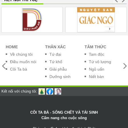
HOME
THÂN XÁC
TÂM THỨC
G
Về chúng tôi
Tứ đại
Tam độc
Điều muốn nói
Tứ khổ
Tứ vô lượng
Cõi Ta bà
Giải phẫu
Ngũ uẩn
Dưỡng sinh
Niết bàn
Kết nối với chúng tôi:
CÕI TA BÀ - SỐNG CHẾT VÀ TÁI SINH
Cẩm nang cho cuộc sống