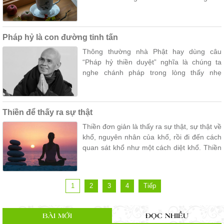
hạnh phúc thì hạnh phúc ấy chẳng thể
vững bền.
Pháp hỷ là con đường tinh tấn
Thông thường nhà Phật hay dùng câu
“Pháp hỷ thiền duyệt” nghĩa là chúng ta
nghe chánh pháp trong lòng thấy nhẹ
nhàng thư thới. Đó là vui pháp hỷ hay pháp
lạc.
Thiền để thấy ra sự thật
Thiền đơn giản là thấy ra sự thật, sự thật về
khổ, nguyên nhân của khổ, rồi đi đến cách
quan sát khổ như một cách diệt khổ. Thiền
là để thấy ra chân lý vô ngã vô thường của
mọi sự vật, hiện tượng.
1
2
3
4
Tiếp
BÀI MỚI
ĐỌC NHIỀU