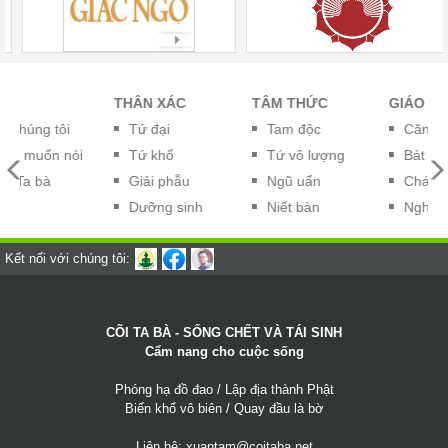
THÂN XÁC
TÂM THỨC
GIÁO LÝ
húng tôi
Tứ đại
Tam độc
Căn bản
 muốn nói
Tứ khổ
Tứ vô lượng
Bát chánh
Ta bà
Giải phẫu
Ngũ uẩn
Chánh ni
Dưỡng sinh
Niết bàn
Nghiệp bá
Kết nối với chúng tôi:
CÕI TA BÀ - SỐNG CHẾT VÀ TÁI SINH
Cẩm nang cho cuộc sống
Phóng hạ đồ đao / Lập địa thành Phật
Biển khổ vô biên / Quay đầu là bờ
Liên hệ:
xuantam@coitaba.net