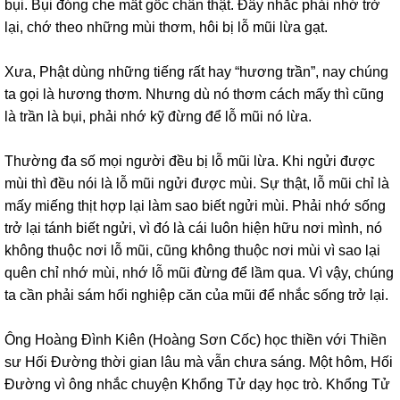
bụi. Bụi đóng che mất gốc chân thật. Đây nhắc phải nhớ trở
lại, chớ theo những mùi thơm, hôi bị lỗ mũi lừa gạt.
Xưa, Phật dùng những tiếng rất hay “hương trần”, nay chúng
ta gọi là hương thơm. Nhưng dù nó thơm cách mấy thì cũng
là trần là bụi, phải nhớ kỹ đừng để lỗ mũi nó lừa.
Thường đa số mọi người đều bị lỗ mũi lừa. Khi ngửi được
mùi thì đều nói là lỗ mũi ngửi được mùi. Sự thật, lỗ mũi chỉ là
mấy miếng thịt hợp lại làm sao biết ngửi mùi. Phải nhớ sống
trở lại tánh biết ngửi, vì đó là cái luôn hiện hữu nơi mình, nó
không thuộc nơi lỗ mũi, cũng không thuộc nơi mùi vì sao lại
quên chỉ nhớ mùi, nhớ lỗ mũi đừng để lầm qua. Vì vậy, chúng
ta cần phải sám hối nghiệp căn của mũi để nhắc sống trở lại.
Ông Hoàng Đình Kiên (Hoàng Sơn Cốc) học thiền với Thiền
sư Hối Đường thời gian lâu mà vẫn chưa sáng. Một hôm, Hối
Đường vì ông nhắc chuyện Khổng Tử dạy học trò. Khổng Tử