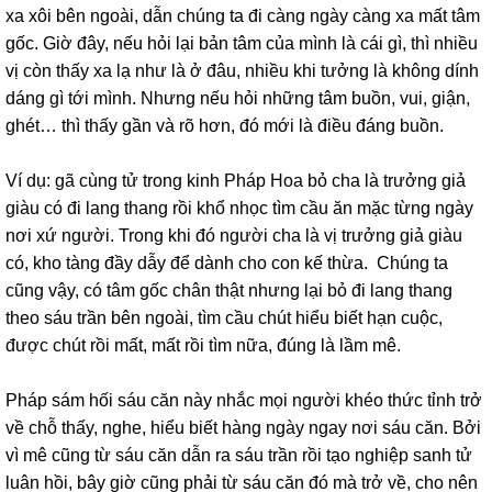
xa xôi bên ngoài, dẫn chúng ta đi càng ngày càng xa mất tâm
gốc. Giờ đây, nếu hỏi lại bản tâm của mình là cái gì, thì nhiều
vị còn thấy xa lạ như là ở đâu, nhiều khi tưởng là không dính
dáng gì tới mình. Nhưng nếu hỏi những tâm buồn, vui, giận,
ghét… thì thấy gần và rõ hơn, đó mới là điều đáng buồn.
Ví dụ: gã cùng tử trong kinh Pháp Hoa bỏ cha là trưởng giả
giàu có đi lang thang rồi khổ nhọc tìm cầu ăn mặc từng ngày
nơi xứ người. Trong khi đó người cha là vị trưởng giả giàu
có, kho tàng đầy dẫy để dành cho con kế thừa. Chúng ta
cũng vậy, có tâm gốc chân thật nhưng lại bỏ đi lang thang
theo sáu trần bên ngoài, tìm cầu chút hiểu biết hạn cuộc,
được chút rồi mất, mất rồi tìm nữa, đúng là lầm mê.
Pháp sám hối sáu căn này nhắc mọi người khéo thức tỉnh trở
về chỗ thấy, nghe, hiểu biết hàng ngày ngay nơi sáu căn. Bởi
vì mê cũng từ sáu căn dẫn ra sáu trần rồi tạo nghiệp sanh tử
luân hồi, bây giờ cũng phải từ sáu căn đó mà trở về, cho nên