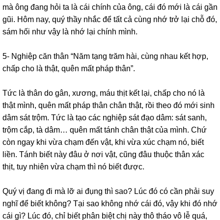
mà ông đang hỏi ta là cái chính của ông, cái đó mới là cái gần
gũi. Hôm nay, quý thầy nhắc để tất cả cùng nhớ trở lại chỗ đó,
sám hối như vậy là nhớ lại chính mình.
5- Nghiệp căn thân “Năm tạng trăm hài, cùng nhau kết hợp,
chấp cho là thật, quên mất pháp thân”.
Tức là thân do gân, xương, máu thịt kết lại, chấp cho nó là
thật mình, quên mất pháp thân chân thật, rồi theo đó mới sinh
dâm sát trộm. Tức là tạo các nghiệp sát đạo dâm: sát sanh,
trộm cắp, tà dâm… quên mất tánh chân thật của mình. Chứ
còn ngay khi vừa chạm đến vật, khi vừa xúc chạm nó, biết
liền. Tánh biết này đâu ở nơi vật, cũng đâu thuộc thân xác
thịt, tuy nhiên vừa chạm thì nó biết được.
Quý vị đang đi mà lỡ ai đụng thì sao? Lúc đó có cần phải suy
nghĩ để biết không? Tại sao không nhớ cái đó, vậy khi đó nhớ
cái gì? Lúc đó, chỉ biết phân biệt chị này thô tháo vô lễ quá,