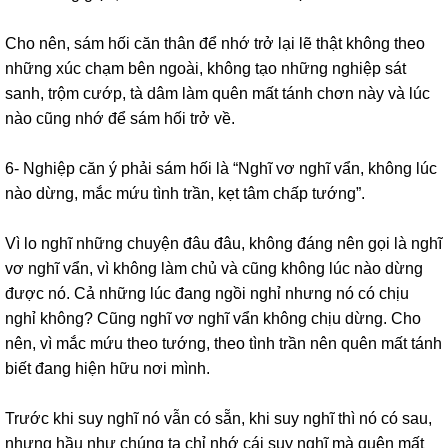
Cho nên, sám hối căn thân để nhớ trở lại lẽ thật không theo
những xúc chạm bên ngoài, không tạo những nghiệp sát
sanh, trộm cướp, tà dâm làm quên mất tánh chơn này và lúc
nào cũng nhớ để sám hối trở về.
6- Nghiệp căn ý phải sám hối là “Nghĩ vơ nghĩ vẩn, không lúc
nào dừng, mắc mứu tình trần, kẹt tâm chấp tướng”.
Vì lo nghĩ những chuyện đâu đâu, không đáng nên gọi là nghĩ
vơ nghĩ vẩn, vì không làm chủ và cũng không lúc nào dừng
được nó. Cả những lúc đang ngồi nghỉ nhưng nó có chịu
nghỉ không? Cũng nghĩ vơ nghĩ vẩn không chịu dừng. Cho
nên, vì mắc mứu theo tướng, theo tình trần nên quên mất tánh
biết đang hiện hữu nơi mình.
Trước khi suy nghĩ nó vẫn có sẵn, khi suy nghĩ thì nó có sau,
nhưng hầu như chúng ta chỉ nhớ cái suy nghĩ mà quên mất