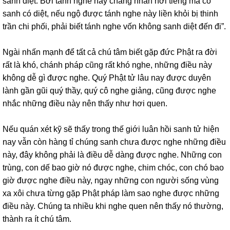
sanh diệt. Bởi tánh nghe này chẳng nhân nơi tiếng mà có
sanh có diệt, nếu ngộ được tánh nghe này liền khỏi bị thinh
trần chi phối, phải biết tánh nghe vốn không sanh diệt đến đi”.
Ngài nhấn mạnh để tất cả chú tâm biết gặp đức Phật ra đời
rất là khó, chánh pháp cũng rất khó nghe, những điều này
không dễ gì được nghe. Quý Phật tử lâu nay được duyên
lành gần gũi quý thầy, quý cô nghe giảng, cũng được nghe
nhắc những điều này nên thấy như hơi quen.
Nếu quán xét kỹ sẽ thấy trong thế giới luân hồi sanh tử hiện
nay vẫn còn hàng tỉ chúng sanh chưa được nghe những điều
này, đây không phải là điều dễ dàng được nghe. Những con
trùng, con dế bao giờ nó được nghe, chim chóc, con chó bao
giờ được nghe điều này, ngay những con người sống vùng
xa xôi chưa từng gặp Phật pháp làm sao nghe được những
điều này. Chúng ta nhiều khi nghe quen nên thấy nó thường,
thành ra ít chú tâm.