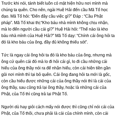
Trước khi nói, tánh biết luôn có mặt hiện hữu nơi mình mà
chúng ta quên. Cho nên, ngài Huệ Hải đến cầu Mã Tổ học
đạo. Mã Tổ hỏi: “Đến đây cầu việc gì?” Đáp : “Cầu Phật
pháp”. Mã Tổ khai thị:“Kho báu nhà mình không chịu nhận,
mà lo đến người cầu cái gì?” Huệ Hải hỏi: “Thế nào là kho
báu nhà mình của Huệ Hải?” Mã Tổ dạy: “Chính cái ông hỏi ta
đó là kho báu của ông, đầy đủ không thiếu sót”.
Tức là ngay cái ông hỏi ta đó là kho báu của ông, nhưng mà
ông cứ quên cái đó mà lo đi hỏi cái gì, lo đi cầu những cái
hiểu của ông thầy nói ra để nhận hiểu, còn cái hiện tiền gần
gũi nơi mình thì lại bỏ quên. Cái ông đang hỏi ta mới là gốc,
còn cầu hiểu được những cái của ông thầy nói thì là cái của
ông thầy, sau cũng trả lại ông thầy, hoặc là những cái của
Phật, của Tổ thì cũng trả lại Phật Tổ.
Người dù hay giỏi cách mấy nói được thì cũng chỉ nói cái của
Phật, của Tổ thôi, chưa phải là cái của chính mình, còn cái