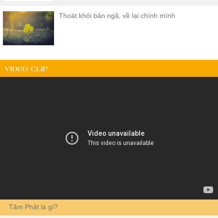
Thoát khỏi bản ngã, về lại chính mình
VIDEO CLIP
Tâm Phật là gì?