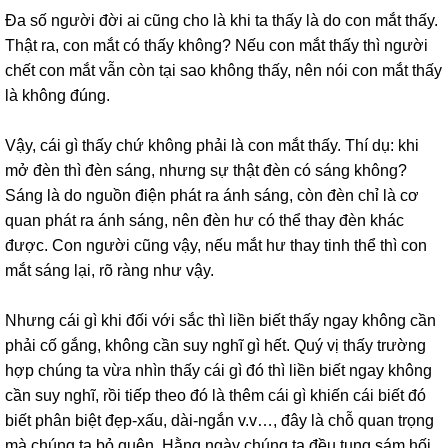
Đa số người đời ai cũng cho là khi ta thấy là do con mắt thấy.
Thật ra, con mắt có thấy không? Nếu con mắt thấy thì người
chết con mắt vẫn còn tại sao không thấy, nên nói con mắt thấy
là không đúng.
Vậy, cái gì thấy chứ không phải là con mắt thấy. Thí dụ: khi
mở đèn thì đèn sáng, nhưng sự thật đèn có sáng không?
Sáng là do nguồn điện phát ra ánh sáng, còn đèn chỉ là cơ
quan phát ra ánh sáng, nên đèn hư có thể thay đèn khác
được. Con người cũng vậy, nếu mắt hư thay tinh thể thì con
mắt sáng lại, rõ ràng như vậy.
Nhưng cái gì khi đối với sắc thì liền biết thấy ngay không cần
phải cố gắng, không cần suy nghĩ gì hết. Quý vị thấy trường
hợp chúng ta vừa nhìn thấy cái gì đó thì liền biết ngay không
cần suy nghĩ, rồi tiếp theo đó là thêm cái gì khiến cái biết đó
biết phân biệt đẹp-xấu, dài-ngắn v.v…, đây là chỗ quan trọng
mà chúng ta bỏ quên. Hằng ngày chúng ta đều tụng sám hối