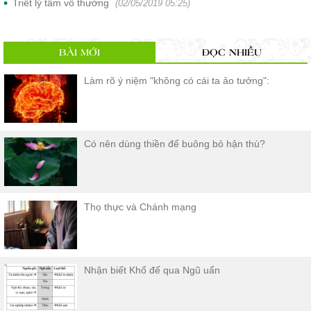
Triết lý tâm vô thường
(02/05/2019 05:25)
BÀI MỚI
ĐỌC NHIỀU
Làm rõ ý niệm "không có cái ta ảo tưởng":
Có nên dùng thiền để buông bỏ hận thù?
Thọ thực và Chánh mạng
Nhận biết Khổ đế qua Ngũ uẩn