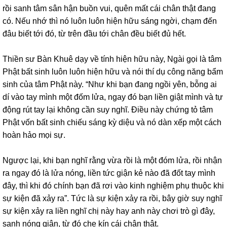
rồi sanh tâm sân hận buồn vui, quên mất cái chân thật đang
có. Nếu nhớ thì nó luôn luôn hiện hữu sáng ngời, chạm đến
đâu biết tới đó, từ trên đầu tới chân đều biết đủ hết.
Thiền sư Bàn Khuê dạy về tính hiện hữu này, Ngài gọi là tâm
Phật bất sinh luôn luôn hiện hữu và nói thí dụ công năng bẩm
sinh của tâm Phật này. “Như khi bạn đang ngồi yên, bỗng ai
dí vào tay mình một đốm lửa, ngay đó bạn liền giật mình và tự
động rút tay lại không cần suy nghĩ. Điều này chứng tỏ tâm
Phật vốn bất sinh chiếu sáng kỳ diệu và nó dàn xếp một cách
hoàn hảo mọi sự.
Ngược lại, khi bạn nghĩ rằng vừa rồi là một đóm lửa, rồi nhận
ra ngay đó là lửa nóng, liền tức giận kẻ nào đã đốt tay mình
đây, thì khi đó chính bạn đã rơi vào kinh nghiệm phụ thuộc khi
sự kiện đã xảy ra”. Tức là sự kiện xảy ra rồi, bây giờ suy nghĩ
sự kiện xảy ra liền nghĩ chị này hay anh này chơi trò gì đây,
sanh nóng giận, từ đó che kín cái chân thật.