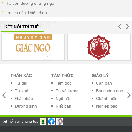
Hai con đường chứng ngộ
Lợi ích của Thiền định
KẾT NỐI TRÍ TUỆ
THÂN XÁC
TÂM THỨC
GIÁO LÝ
P
Tứ đại
Tam độc
Căn bản
Tứ khổ
Tứ vô lượng
Bát chánh đạo
Giải phẫu
Ngũ uẩn
Chánh niệm
Dưỡng sinh
Niết bàn
Nghiệp báo
Kết nối với chúng tôi: