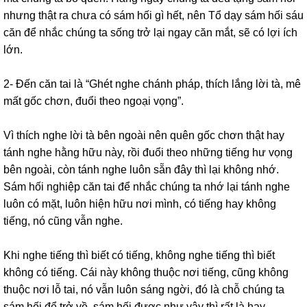
nhưng thật ra chưa có sám hối gì hết, nên Tổ dạy sám hối sáu
căn để nhắc chúng ta sống trở lại ngay căn mắt, sẽ có lợi ích
lớn.
2- Đến căn tai là “Ghét nghe chánh pháp, thích lắng lời tà, mê
mất gốc chơn, đuổi theo ngoại vọng”.
Vì thích nghe lời tà bên ngoài nên quên gốc chơn thật hay
tánh nghe hằng hữu này, rồi đuổi theo những tiếng hư vọng
bên ngoài, còn tánh nghe luôn sẵn đây thì lại không nhớ.
Sám hối nghiệp căn tai để nhắc chúng ta nhớ lại tánh nghe
luôn có mặt, luôn hiện hữu nơi mình, có tiếng hay không
tiếng, nó cũng vẫn nghe.
Khi nghe tiếng thì biết có tiếng, không nghe tiếng thì biết
không có tiếng. Cái này không thuộc nơi tiếng, cũng không
thuộc nơi lỗ tai, nó vẫn luôn sáng ngời, đó là chỗ chúng ta
sám hối để trở về, sám hối được như vậy thì rất là hay.