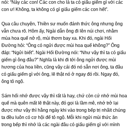
nói: “Này các con! Các con cho là ta có giấu giếm gì với các
con ư! Không, ta không có gì giấu giếm các con hết”.
Qua câu chuyện, Thiền sư muốn đánh thức ông nhưng ông
vẫn chưa rõ. Hôm ấy, Ngài dẫn ông đi lên núi chơi, nhằm
mùa hoa quế nở rộ, mùi thơm bay xa. Khi đó, ngài Hối
Đường hỏi: “Ông có ngửi được mùi hoa quế không?” Ông
đáp: “Ngửi biết”. Ngài Hối Đường nói: “Như vậy thì ta có giấu
giếm gì ông đâu?” Nghĩa là khi đi tới ông ngửi được mùi
hương của hoa liền, cũng vậy cái đó nó sẵn nơi ông, ta đâu
có giấu giếm gì với ông, lẽ thật nó ở ngay đó rồi. Ngay đó,
ông tỏ ngộ.
Sám hối nhớ được vậy thì rất là hay, chứ còn cứ nhớ mùi hoa
quế mà quên mất lẽ thật này, đó gọi là lầm mê, nhớ trở lại
được như vậy thì hằng ngày khi vào trong bếp trị nhâït chúng
ta đều luôn có cơ hội để tỏ ngộ. Mỗi khi ngửi mùi thức ăn
trong bếp thì nhớ là các ngài đâu có giấu giếm gì với mình