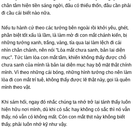
chân tâm hiện tiền sáng ngời, đâu có thiếu thốn, đâu cần phải
đi cầu cái biết nào nữa.
Nếu tu hành cứ theo các tướng bên ngoài rồi khởi yêu, ghét,
phân biệt tốt xấu là lầm, là làm mờ đi con mắt chánh kiến, bị
những tướng xanh, trắng, vàng, tía qua lại làm lệch đi cái
nhìn chân chánh, nên nói “Lòa mắt chưa sanh, bản lai diện
mục”. Tức làm lòa con mắt tâm, khiến không thấy được chỗ
chưa sanh của mình là bản lai diện mục hay bộ mặt thật chính
mình. Vì theo những cái bóng, những hình tướng cho nên làm
lòa đi con mắt trí tuệ, không thấy được lẽ thật này, gọi là quên
mình theo vật.
Khi sám hối, ngay đó nhắc chúng ta nhớ trở lại tánh thấy luôn
hiện hữu nơi mình, dù khi có sắc hay không có sắc thì nó vẫn
thấy, nó vẫn có không mất. Còn con mắt thịt này không biết
thấy, phải luôn nhớ kỹ như vậy.