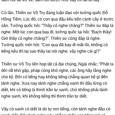
Có lần, Thiền sư Vô Trụ đang luận đạo với tướng quốc Đỗ
Hồng Tiệm. Lúc đó, có con quạ đậu kêu trên cành cây ở trước
sân. Tướng quốc hỏi: “Thầy có nghe chăng?” Thiền sư đáp là
nghe. Một lúc con quạ bay đi, tướng quốc lại hỏi: “Bạch thầy!
Giờ thầy có nghe chăng?”. Thiền sư cũng đáp là nghe.
Tướng quốc mới hỏi: “Con quạ đã bay đi mất rồi, không có
tiếng kêu thì tại sao thầy lại nói nghe, vậy nghe cái gì?”
Thiền sư Vô Trụ liền họp tất cả đại chúng, Ngài nhắc: “Phật ra
đời rất khó gặp, pháp cũng khó nghe, các ông hãy lắng nghe
cho kỹ. Bởi có tiếng hay không tiếng chẳng quan hệ gì đến
tánh nghe. Xưa nay tánh nghe chẳng sanh thì đâu từng có
diệt, khi có tiếng là thinh trần tự sanh, chứ không phải tánh
nghe sanh, khi không tiếng thì thinh trần tự diệt.
Vậy có sanh có diệt là do tự nơi tiếng, còn tánh nghe đâu có