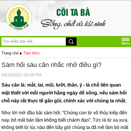
Trang chủ
Tâm thức
Sám hối sáu căn nhắc nhở điều gì?
03/10/2021 05:59 PM
Sáu căn là: mắt, tai, mũi, lưỡi, thân, ý - là chỗ liên quan
mật thiết với mỗi người hằng ngày để sống, nếu sám hối
chỗ này rất thực tế gần gũi, chính xác với chúng ta nhất.
Như lời mở đầu bài sám hối: “Chúng con từ vô thủy kiếp đến
nay, bỏ mất bản tâm không biết chánh đạo”. Tức là từ xa xưa,
không biết từ lúc nào đến bây giờ chúng ta đã mê lầm bỏ mất