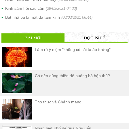
Kinh sám hối sáu căn
(29/03/2021 04:33)
Bát nhã ba la mật đa tâm kinh
(08/03/2021 06:44)
BÀI MỚI
ĐỌC NHIỀU
Làm rõ ý niệm "không có cái ta ảo tưởng":
Có nên dùng thiền để buông bỏ hận thù?
Thọ thực và Chánh mạng
Nhận biết Khổ đế qua Ngũ uẩn