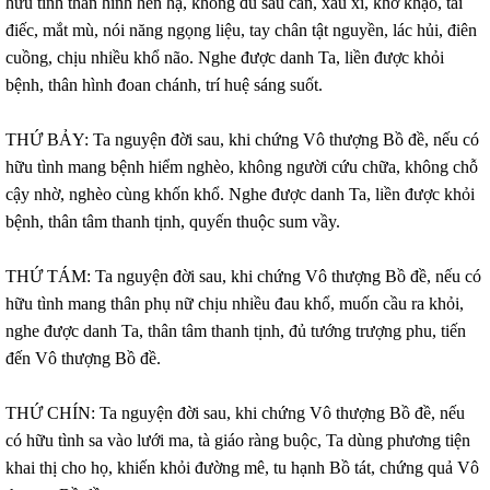
hữu tình thân hình hèn hạ, không đủ sáu căn, xấu xí, khờ khạo, tai
điếc, mắt mù, nói năng ngọng liệu, tay chân tật nguyền, lác hủi, điên
cuồng, chịu nhiều khổ não. Nghe được danh Ta, liền được khỏi
bệnh, thân hình đoan chánh, trí huệ sáng suốt.
THỨ BẢY: Ta nguyện đời sau, khi chứng Vô thượng Bồ đề, nếu có
hữu tình mang bệnh hiểm nghèo, không người cứu chữa, không chỗ
cậy nhờ, nghèo cùng khốn khổ. Nghe được danh Ta, liền được khỏi
bệnh, thân tâm thanh tịnh, quyến thuộc sum vầy.
THỨ TÁM: Ta nguyện đời sau, khi chứng Vô thượng Bồ đề, nếu có
hữu tình mang thân phụ nữ chịu nhiều đau khổ, muốn cầu ra khỏi,
nghe được danh Ta, thân tâm thanh tịnh, đủ tướng trượng phu, tiến
đến Vô thượng Bồ đề.
THỨ CHÍN: Ta nguyện đời sau, khi chứng Vô thượng Bồ đề, nếu
có hữu tình sa vào lưới ma, tà giáo ràng buộc, Ta dùng phương tiện
khai thị cho họ, khiến khỏi đường mê, tu hạnh Bồ tát, chứng quả Vô