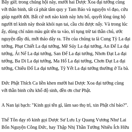
Bấy giờ, trong chúng hội này, mười hai Dược Xoa đại tướng cùng
với thần binh, tất cả phát tâm quy y Tam Bảo và nguyện vì đạo, cứu
giúp người đời. Bất cứ nơi nào kinh này lưu bố, quyết lòng ủng hộ
người trì kinh này thoát khỏi nạn tai, cầu chi được nấy. Và trong lúc
ấy, dùng chỉ năm màu gút tên ta vào, trì tụng trừ tai thần chú, ước
nguyện đầy đủ, mới tháo dây ra. Tên của chúng ta là Cung Tỳ La đại
tướng, Phạt Chiết La đại tướng, Mê Súy La đại tướng, An Để La đại
tướng, Át Nể La đại tướng, San Để La đại tướng, Nhơn Đạt La đại
tướng, Ba Di La đại tướng, Ma Hổ La đại tướng, Chơn Đạt La đại
tướng, Chiêu Đổ La đại tướng, Tỳ Yết La đại tướng thường ở Ta bà.
Đức Phật Thích Ca liền khen mười hai Dược Xoa đại tướng cùng
với thần binh cứu khổ độ sinh, đền ơn chư Phật.
A Nan lại bạch: "Kinh gọi tên gì, làm sao thọ trì, xin Phật chỉ bảo?”.
Thế Tôn dạy rõ kinh gọi Dược Sư Lưu Ly Quang Vương Như Lai
Bổn Nguyện Công Đức, hay Thập Nhị Thần Tướng Nhiêu Ích Hữu