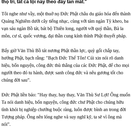
thọ trì, tất cả tội này theo đây tan mất."
Tôi nghe như vầy, một thuở nọ Đức Phật châu du giáo hóa đến thành
Quảng Nghiêm dưới cây tiếng nhạc, cùng với tám ngàn Tỳ kheo, ba
vạn sáu ngàn Bồ tát, bát bộ Thiên long, người với quỷ thần, Bà la
môn, cư sĩ, quốc vương, đại thần cung kính thỉnh Phật thuyết pháp.
Bấy giờ Văn Thù Bồ tát nương Phật thần lực, quỳ gối chắp tay,
hướng Phật, bạch rằng: "Bạch Đức Thế Tôn! Cúi xin nói rõ danh
hiệu, bổn nguyện, công đức thù thắng của các Đức Phật, để cho mọi
người theo đó tu hành, được sanh công đức và nêu gương tốt cho
chúng đời sau”.
Đức Phật liền bảo: "Hay thay, hay thay, Văn Thù Sư Lợi! Ông muốn
Ta nói danh hiệu, bổn nguyện, công đức chư Phật cho chúng hữu
tình khỏi bị nghiệp chướng buộc ràng, luôn được bình an trong đời
Tượng pháp. Ông nên lóng nghe và suy nghĩ kỹ, ta sẽ vì ông mà
nói”.