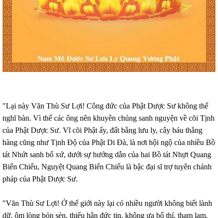
"Lại này Văn Thù Sư Lợi! Công đức của Phật Dược Sư không thể
nghĩ bàn. Vì thế các ông nên khuyên chúng sanh nguyện về cõi Tịnh
của Phật Dược Sư. Vĩ cõi Phật ấy, đất bằng lưu ly, cây báu thẳng
hàng cũng như Tịnh Độ của Phật Di Đà, là nơi hội ngộ của nhiều Bồ
tát Nhứt sanh bổ xứ, dưới sự hướng dẫn của hai Bồ tát Nhựt Quang
Biến Chiếu, Nguyệt Quang Biến Chiếu là bậc đại sĩ trợ tuyên chánh
pháp của Phật Dược Sư.
"Văn Thù Sư Lợi! Ở thế giới này lại có nhiều người không biết lành
dữ, ôm lòng bỏn sẻn, thiếu hẳn đức tin, không ưa bố thí, tham lam,