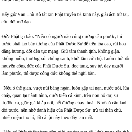
Bấy giờ Văn Thù Bồ tát xin Phật truyền bá kinh này, giải ách trừ tai,
cứu đời mở đạo.
Đức Phật lại bảo: "Nếu có người nào cúng dường cầu phước, thì
trước phải tạo bảy tượng của Phật Dược Sư để trên tòa cao, rải hoa
dâng hương, đốt đèn tục mạng. Giữ tâm thanh tịnh, không giận,
không buồn, thương xót chúng sanh, khởi tâm cứu hộ. Luôn nhớ bổn
nguyện công đức của Phật Dược Sư, đọc tụng, suy tư, dạy người
làm phước, thì được công đức không thể nghĩ bàn.
"Nếu ở thế gian, vượt núi băng ngàn, luôn gặp tai nạn, nước trôi, lửa
cháy, quan lại hành hình, dưới biển cá kình, trên non hổ dữ, sư
tử,độc xà, giặc giã khắp nơi, hết đường chạy thoát. Nhờ có căn lành
đời trước, nên nhớ danh hiệu của Phật Dược Sư, trừ tai thần chú,
nhiếp niệm thọ trì, tất cả tội này theo đây tan mất.