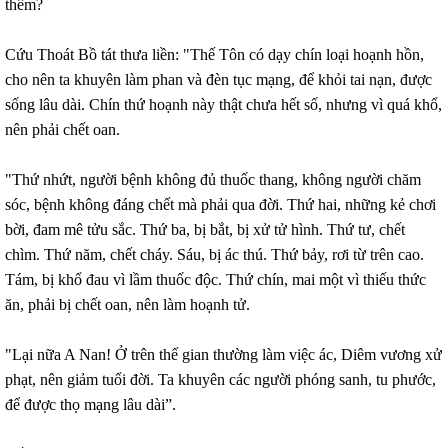
thêm?
Cứu Thoát Bồ tát thưa liền: "Thế Tôn có dạy chín loại hoạnh hồn,
cho nên ta khuyên làm phan và đèn tục mạng, để khỏi tai nạn, được
sống lâu dài. Chín thứ hoạnh này thật chưa hết số, nhưng vì quá khổ,
nên phải chết oan.
"Thứ nhứt, người bệnh không đủ thuốc thang, không người chăm
sóc, bệnh không đáng chết mà phải qua đời. Thứ hai, những kẻ chơi
bời, đam mê tửu sắc. Thứ ba, bị bắt, bị xử tử hình. Thứ tư, chết
chìm. Thứ năm, chết cháy. Sáu, bị ác thú. Thứ bảy, rơi từ trên cao.
Tám, bị khổ đau vì lầm thuốc độc. Thứ chín, mai một vì thiếu thức
ăn, phải bị chết oan, nên làm hoạnh tử.
"Lại nữa A Nan! Ở trên thế gian thường làm việc ác, Diêm vương xử
phạt, nên giảm tuổi đời. Ta khuyên các người phóng sanh, tu phước,
để được thọ mạng lâu dài”.