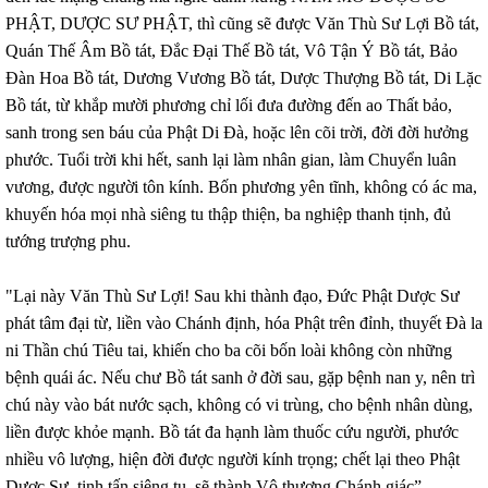
PHẬT, DƯỢC SƯ PHẬT, thì cũng sẽ được Văn Thù Sư Lợi Bồ tát,
Quán Thế Âm Bồ tát, Đắc Đại Thế Bồ tát, Vô Tận Ý Bồ tát, Bảo
Đàn Hoa Bồ tát, Dương Vương Bồ tát, Dược Thượng Bồ tát, Di Lặc
Bồ tát, từ khắp mười phương chỉ lối đưa đường đến ao Thất bảo,
sanh trong sen báu của Phật Di Đà, hoặc lên cõi trời, đời đời hưởng
phước. Tuổi trời khi hết, sanh lại làm nhân gian, làm Chuyển luân
vương, được người tôn kính. Bốn phương yên tĩnh, không có ác ma,
khuyến hóa mọi nhà siêng tu thập thiện, ba nghiệp thanh tịnh, đủ
tướng trượng phu.
"Lại này Văn Thù Sư Lợi! Sau khi thành đạo, Đức Phật Dược Sư
phát tâm đại từ, liền vào Chánh định, hóa Phật trên đỉnh, thuyết Đà la
ni Thần chú Tiêu tai, khiến cho ba cõi bốn loài không còn những
bệnh quái ác. Nếu chư Bồ tát sanh ở đời sau, gặp bệnh nan y, nên trì
chú này vào bát nước sạch, không có vi trùng, cho bệnh nhân dùng,
liền được khỏe mạnh. Bồ tát đa hạnh làm thuốc cứu người, phước
nhiều vô lượng, hiện đời được người kính trọng; chết lại theo Phật
Dược Sư, tinh tấn siêng tu, sẽ thành Vô thượng Chánh giác”.