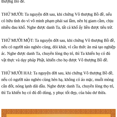
thượng Bồ đề.
THỨ MƯỜI: Ta nguyện đời sau, khi chứng Vô thượng Bồ đề, nếu
có hữu tình do vì vô minh phạm phải sai lầm, nên bị giam cầm, chịu
nhiều đau khổ. Nghe được danh Ta, tất cả khổ ấy liền được tiêu trừ.
THỨ MƯỜI MỘT: Ta nguyện đời sau, khi chứng Vô thượng Bồ đề,
nếu có người nào nghèo cùng, đói khát, vì cầu thức ăn mà tạo nghiệp
ác. Nghe được danh Ta, chuyên lòng thọ trì, thì Ta khiến họ có đủ
vật thực và dạy pháp Phật, khiến cho họ được Vô thượng Bồ đề.
THỨ MƯỜI HAI: Ta nguyện đời sau, khi chứng Vô thượng Bồ đề,
nếu có người nào nghèo cùng hèn hạ, không có áo mặc, muỗi mòng
cắn đốt, nóng lạnh dãi dầu. Nghe được danh Ta, chuyên lòng thọ trì,
thì Ta khiến họ có đủ đồ dùng, y phục tốt đẹp, của báu dư thừa.