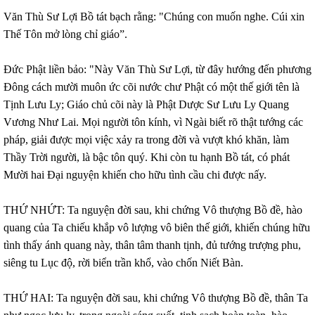
Văn Thù Sư Lợi Bồ tát bạch rằng: "Chúng con muốn nghe. Cúi xin
Thế Tôn mở lòng chỉ giáo”.
Đức Phật liền bảo: "Này Văn Thù Sư Lợi, từ đây hướng đến phương
Đông cách mười muôn ức cõi nước chư Phật có một thế giới tên là
Tịnh Lưu Ly; Giáo chủ cõi này là Phật Dược Sư Lưu Ly Quang
Vương Như Lai. Mọi người tôn kính, vì Ngài biết rõ thật tướng các
pháp, giải được mọi việc xảy ra trong đời và vượt khó khăn, làm
Thầy Trời người, là bậc tôn quý. Khi còn tu hạnh Bồ tát, có phát
Mười hai Đại nguyện khiến cho hữu tình cầu chi được nấy.
THỨ NHỨT: Ta nguyện đời sau, khi chứng Vô thượng Bồ đề, hào
quang của Ta chiếu khắp vô lượng vô biên thế giới, khiến chúng hữu
tình thấy ánh quang này, thân tâm thanh tịnh, đủ tướng trượng phu,
siêng tu Lục độ, rời biển trần khổ, vào chốn Niết Bàn.
THỨ HAI: Ta nguyện đời sau, khi chứng Vô thượng Bồ đề, thân Ta