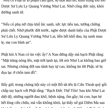
"Nếu có Phật tử lỡ phạm cấm giới, sợ đọa tam đồ, kính trọng tôn thờ
Dược Sư Lưu Ly Quang Vương Như Lai. Nhờ công đức này, khỏi
đường sanh tử.
"Nếu có phụ nữ chịu khổ lúc sanh, sức lực tiêu tan, tưởng chừng
phải chết. Nhờ phước đời trước, nghe được danh hiệu của Phật Dược
Sư Lưu Ly Quang Vương Như Lai, liền hết khổ đau, hạ sanh mau
lẹ, mẹ con bình an”.
Phật hỏi A Nan có tin việc ấy? A Nan đứng dậy mà bạch Phật rằng:
"Mặt trăng nóng lên, mặt trời lạnh lại, lời nói Như Lai không bao giờ
sai. Nhưng chúng đời sau tánh hay tự cao, không tin lời Phật, sẽ bị
đọa lạc ở chốn tam đồ”.
Bấy giờ, trong chúng hội này có một Bồ tát tên là Cứu Thoát quỳ gối
chắp tay bạch với Phật rằng: "Bạch Đức Thế Tôn! Sau khi Như Lai
diệt độ, những người đau khổ, bệnh nặng, ốm gầy; bà con, bạn bè
hết lòng cứu chữa, mà vẫn không khỏi, lại thấy sứ giả Diêm Ma sau