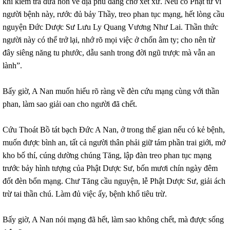
khi kiểm tra đưa hồn về địa phủ đang chờ xét xử. Nếu có Phật tử vì
người bệnh này, rước đủ bảy Thầy, treo phan tục mạng, hết lòng cầu
nguyện Đức Dược Sư Lưu Ly Quang Vương Như Lai. Thần thức
người này có thể trở lại, nhớ rõ mọi việc ở chốn âm ty; cho nên từ
đây siêng năng tu phước, dẫu sanh trong đời ngũ trược mà vẫn an
lành”.
Bấy giờ, A Nan muốn hiểu rõ ràng về đèn cứu mạng cùng với thần
phan, làm sao giải oan cho người đã chết.
Cứu Thoát Bồ tát bạch Đức A Nan, ở trong thế gian nếu có kẻ bệnh,
muốn được bình an, tất cả người thân phải giữ tám phần trai giới, mở
kho bố thí, cúng dường chúng Tăng, lập đàn treo phan tục mạng
trước bảy hình tượng của Phật Dược Sư, bốn mươi chín ngày đêm
đốt đèn bổn mạng. Chư Tăng cầu nguyện, lễ Phật Dược Sư, giải ách
trừ tai thần chú. Làm đủ việc ấy, bệnh khổ tiêu trừ.
Bấy giờ, A Nan nói mạng đã hết, làm sao không chết, mà được sống