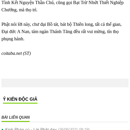
Tình Kết Nguyện Thần Chú, cũng gọi Bạt Trừ Nhứt Thiết Nghiệp
Chướng, mà thọ trì.
Phật nói lời này, chư đại Bồ tát, bát bộ Thiên long, tất cả thế gian,
Đại đức A Nan, tám ngàn Thánh Tăng đều rất vui mừng, tín thọ
phụng hành.
coitaba.net (ST)
Ý KIẾN ĐỘC GIẢ
BÀI LIÊN QUAN
Kinh Pháp cú - Lời Phật dạy
(26/06/2021 09:19)