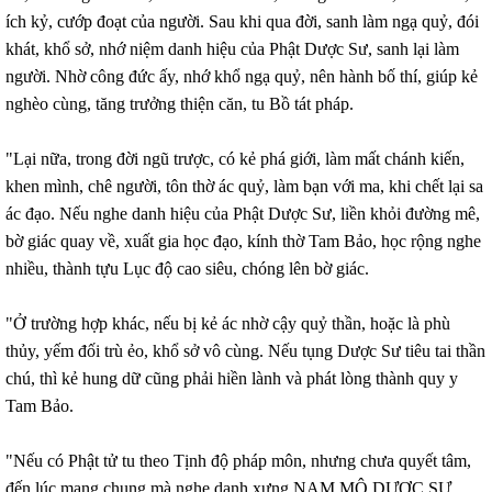
ích kỷ, cướp đoạt của người. Sau khi qua đời, sanh làm ngạ quỷ, đói
khát, khổ sở, nhớ niệm danh hiệu của Phật Dược Sư, sanh lại làm
người. Nhờ công đức ấy, nhớ khổ ngạ quỷ, nên hành bố thí, giúp kẻ
nghèo cùng, tăng trưởng thiện căn, tu Bồ tát pháp.
"Lại nữa, trong đời ngũ trược, có kẻ phá giới, làm mất chánh kiến,
khen mình, chê người, tôn thờ ác quỷ, làm bạn với ma, khi chết lại sa
ác đạo. Nếu nghe danh hiệu của Phật Dược Sư, liền khỏi đường mê,
bờ giác quay về, xuất gia học đạo, kính thờ Tam Bảo, học rộng nghe
nhiều, thành tựu Lục độ cao siêu, chóng lên bờ giác.
"Ở trường hợp khác, nếu bị kẻ ác nhờ cậy quỷ thần, hoặc là phù
thủy, yếm đối trù ẻo, khổ sở vô cùng. Nếu tụng Dược Sư tiêu tai thần
chú, thì kẻ hung dữ cũng phải hiền lành và phát lòng thành quy y
Tam Bảo.
"Nếu có Phật tử tu theo Tịnh độ pháp môn, nhưng chưa quyết tâm,
đến lúc mạng chung mà nghe danh xưng NAM MÔ DƯỢC SƯ