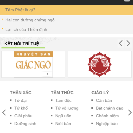
Tâm Phật là gì?
Hai con đường chứng ngộ
Lợi ích của Thiền định
KẾT NỐI TRÍ TUỆ
THÂN XÁC
TÂM THỨC
GIÁO LÝ
P
Tứ đại
Tam độc
Căn bản
Tứ khổ
Tứ vô lượng
Bát chánh đạo
Giải phẫu
Ngũ uẩn
Chánh niệm
Dưỡng sinh
Niết bàn
Nghiệp báo